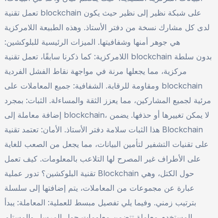
تعمل تقنية blockchain على شبكة نظير إلى نظير حيث يكون
لدى كل مشارك نسخة من دفتر الأستاذ. وهذه الطبيعة اللامركزية
هي جوهر أمنها وشفافيتها. الميزات الرئيسية للبلوكشين:
اللامركزية: كما ذكرنا سابقًا، تعمل تقنية blockchain بدون سلطة
مركزية، مما يجعلها مرنة في مواجهة نقاط الفشل الفردية
ومقاومة للرقابة. الشفافية: جميع المعاملات على blockchain
مرئية لجميع المشاركين، مما يعزز الثقة والمساءلة. الثبات: بمجرد
إضافة معاملة إلى blockchain، لا يمكن تغييرها أو حذفها. يضمن
هذا الثبات سلامة دفتر الأستاذ. الأمان: تعتمد تقنية Blockchain
على تقنيات التشفير لتأمين البيانات، مما يجعل من الصعب للغاية
على الأطراف غير المصرح لها التلاعب بالمعلومات. كيف تعمل
تقنية البلوكشين؟ تدور عملية Blockchain حول الكتل، وهي
عبارة عن مجموعات من المعاملات، يتم إضافتها إلى سلسلة
بترتيب زمني. وفيما يلي تفصيل مبسط للعملية: المعاملة: يبدأ
المستخدم معاملة تتضمن معلومات حول المرسل والمستلم