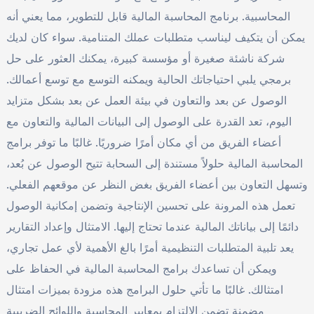
المحاسبية. برنامج المحاسبة المالية قابل للتطوير، مما يعني أنه
يمكن أن يتكيف ليناسب متطلبات عملك المتنامية. سواء كان لديك
شركة ناشئة صغيرة أو مؤسسة كبيرة، يمكنك العثور على حل
برمجي يلبي احتياجاتك الحالية ويمكنه التوسع مع توسع أعمالك.
الوصول عن بعد والتعاون في بيئة العمل عن بعد بشكل متزايد
اليوم، تعد القدرة على الوصول إلى البيانات المالية والتعاون مع
أعضاء الفريق من أي مكان أمرًا ضروريًا. غالبًا ما توفر برامج
المحاسبة المالية حلولاً مستندة إلى السحابة تتيح الوصول عن بُعد،
وتسهل التعاون بين أعضاء الفريق بغض النظر عن موقعهم الفعلي.
تعمل هذه المرونة على تحسين الإنتاجية وتضمن إمكانية الوصول
دائمًا إلى بياناتك المالية عندما تحتاج إليها. الامتثال وإعداد التقارير
يعد تلبية المتطلبات التنظيمية أمرًا بالغ الأهمية لأي عمل تجاري،
ويمكن أن تساعدك برامج المحاسبة المالية في الحفاظ على
امتثالك. غالبًا ما تأتي حلول البرامج هذه مزودة بميزات امتثال
مضمنة تضمن الالتزام بمعايير المحاسبة واللوائح الضريبية