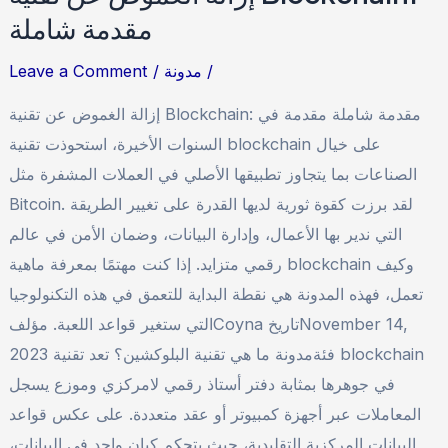
مقدمة شاملة
/
مدونة
/
Leave a Comment
إزالة الغموض عن تقنية Blockchain: مقدمة شاملة مقدمة في
السنوات الأخيرة، استحوذت تقنية blockchain على خيال
الصناعات بما يتجاوز تطبيقها الأصلي في العملات المشفرة مثل
Bitcoin. لقد برزت كقوة ثورية لديها القدرة على تغيير الطريقة
التي ندير بها الأعمال، وإدارة البيانات، وضمان الأمن في عالم
رقمي متزايد. إذا كنت مهتمًا بمعرفة ماهية blockchain وكيف
تعمل، فهذه المدونة هي نقطة البداية للتعمق في هذه التكنولوجيا
التي ستغير قواعد اللعبة. مؤلفCoyna تاريخNovember 14,
2023 فئةمدونة ما هي تقنية البلوكشين؟ تعد تقنية blockchain
في جوهرها بمثابة دفتر أستاذ رقمي لامركزي وموزع يسجل
المعاملات عبر أجهزة كمبيوتر أو عقد متعددة. على عكس قواعد
البيانات المركزية التقليدية، حيث يتحكم كيان واحد في البيانات،