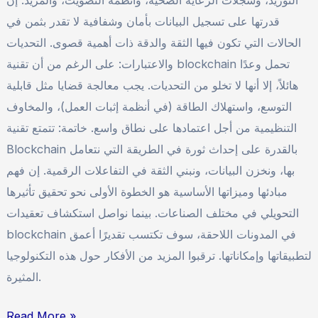
التوريد، وسجلات الرعاية الصحية، وأنظمة التصويت، والمزيد. إن
قدرتها على تسجيل البيانات بأمان وشفافية لا تقدر بثمن في
الحالات التي تكون فيها الثقة والدقة ذات أهمية قصوى. التحديات
والاعتبارات: على الرغم من أن تقنية blockchain تحمل وعدًا
هائلاً، إلا أنها لا تخلو من التحديات. يجب معالجة قضايا مثل قابلية
التوسع، واستهلاك الطاقة (في أنظمة إثبات العمل)، والمخاوف
التنظيمية من أجل اعتمادها على نطاق واسع. خاتمة: تتمتع تقنية
Blockchain بالقدرة على إحداث ثورة في الطريقة التي نتعامل
بها، ونخزن البيانات، ونبني الثقة في التفاعلات الرقمية. إن فهم
مبادئها وميزاتها الأساسية هو الخطوة الأولى نحو تحقيق تأثيرها
التحويلي في مختلف الصناعات. بينما نواصل استكشاف تعقيدات
blockchain في المدونات اللاحقة، سوف تكتسب تقديرًا أعمق
لتطبيقاتها وإمكاناتها. ترقبوا المزيد من الأفكار حول هذه التكنولوجيا
المثيرة.
Read More »