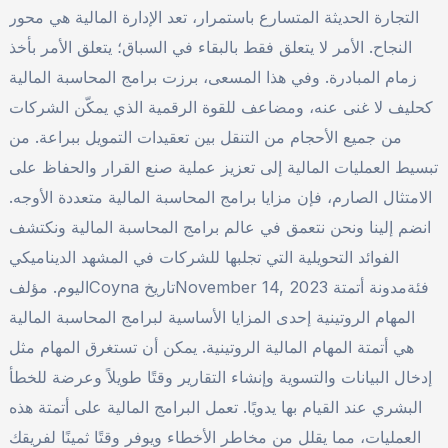
التجارة الحديثة المتسارع باستمرار، تعد الإدارة المالية هي محور
النجاح. الأمر لا يتعلق فقط بالبقاء في السباق؛ يتعلق الأمر بأخذ
زمام المبادرة. وفي هذا المسعى، برزت برامج المحاسبة المالية
كحليف لا غنى عنه، ومضاعف للقوة الرقمية الذي يمكّن الشركات
من جميع الأحجام من التنقل بين تعقيدات التمويل ببراعة. من
تبسيط العمليات المالية إلى تعزيز عملية صنع القرار والحفاظ على
الامتثال الصارم، فإن مزايا برامج المحاسبة المالية متعددة الأوجه.
انضم إلينا ونحن نتعمق في عالم برامج المحاسبة المالية ونكتشف
الفوائد التحويلية التي تجلبها للشركات في المشهد الديناميكي
اليوم. مؤلفCoyna تاريخNovember 14, 2023 فئةمدونة أتمتة
المهام الروتينية إحدى المزايا الأساسية لبرامج المحاسبة المالية
هي أتمتة المهام المالية الروتينية. يمكن أن تستغرق المهام مثل
إدخال البيانات والتسوية وإنشاء التقارير وقتًا طويلاً وعرضة للخطأ
البشري عند القيام بها يدويًا. تعمل البرامج المالية على أتمتة هذه
العمليات، مما يقلل من مخاطر الأخطاء ويوفر وقتًا ثمينًا لفريقك