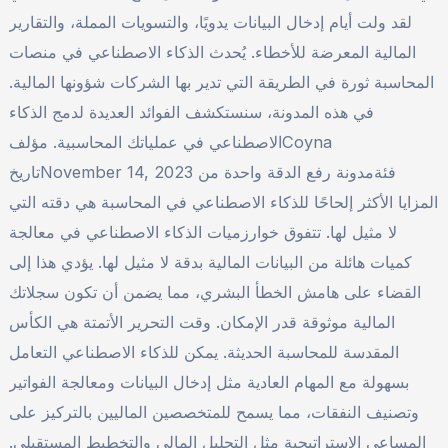
لقد ولت أيام إدخال البيانات يدويًا، والتسويات المملة، والتقارير
المالية المعرضة للأخطاء. يُحدث الذكاء الاصطناعي في منصات
المحاسبة ثورة في الطريقة التي تدير بها الشركات شؤونها المالية.
في هذه المدونة، سنستكشف الفوائد العديدة لدمج الذكاء
الاصطناعي في عملياتك المحاسبية. مؤلفCoyna
تاريخNovember 14, 2023 فئةمدونة رفع الدقة واحدة من
المزايا الأكثر إلحاحًا للذكاء الاصطناعي في المحاسبة هي دقته التي
لا مثيل لها. تتفوق خوارزميات الذكاء الاصطناعي في معالجة
كميات هائلة من البيانات المالية بدقة لا مثيل لها. يؤدي هذا إلى
القضاء على هامش الخطأ البشري، مما يضمن أن تكون سجلاتك
المالية موثوقة قدر الإمكان. وقت التحرير الأتمتة هي الكأس
المقدسة للمحاسبة الحديثة. يمكن للذكاء الاصطناعي التعامل
بسهولة مع المهام العادية مثل إدخال البيانات ومعالجة الفواتير
وتصنيف النفقات، مما يسمح للمتخصصين الماليين بالتركيز على
المساعي الإستراتيجية مثل التحليل المالي والتخطيط المستقبلي.