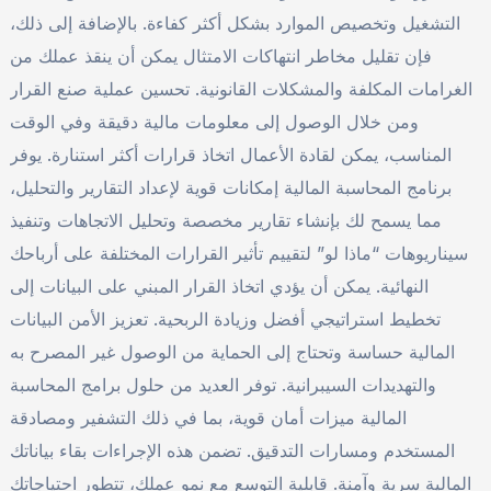
التشغيل وتخصيص الموارد بشكل أكثر كفاءة. بالإضافة إلى ذلك،
فإن تقليل مخاطر انتهاكات الامتثال يمكن أن ينقذ عملك من
الغرامات المكلفة والمشكلات القانونية. تحسين عملية صنع القرار
ومن خلال الوصول إلى معلومات مالية دقيقة وفي الوقت
المناسب، يمكن لقادة الأعمال اتخاذ قرارات أكثر استنارة. يوفر
برنامج المحاسبة المالية إمكانات قوية لإعداد التقارير والتحليل،
مما يسمح لك بإنشاء تقارير مخصصة وتحليل الاتجاهات وتنفيذ
سيناريوهات “ماذا لو” لتقييم تأثير القرارات المختلفة على أرباحك
النهائية. يمكن أن يؤدي اتخاذ القرار المبني على البيانات إلى
تخطيط استراتيجي أفضل وزيادة الربحية. تعزيز الأمن البيانات
المالية حساسة وتحتاج إلى الحماية من الوصول غير المصرح به
والتهديدات السيبرانية. توفر العديد من حلول برامج المحاسبة
المالية ميزات أمان قوية، بما في ذلك التشفير ومصادقة
المستخدم ومسارات التدقيق. تضمن هذه الإجراءات بقاء بياناتك
المالية سرية وآمنة. قابلية التوسع مع نمو عملك، تتطور احتياجاتك